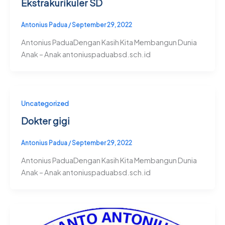
Ekstrakurikuler SD
Antonius Padua
/
September 29, 2022
Antonius PaduaDengan Kasih Kita Membangun Dunia
Anak – Anak antoniuspaduabsd.sch.id
Uncategorized
Dokter gigi
Antonius Padua
/
September 29, 2022
Antonius PaduaDengan Kasih Kita Membangun Dunia
Anak – Anak antoniuspaduabsd.sch.id