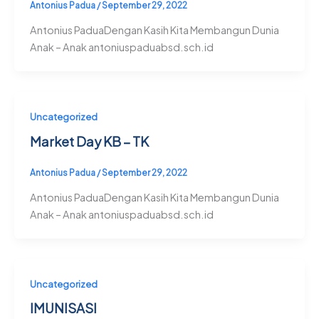
Antonius Padua
/
September 29, 2022
Antonius PaduaDengan Kasih Kita Membangun Dunia
Anak – Anak antoniuspaduabsd.sch.id
Uncategorized
Market Day KB – TK
Antonius Padua
/
September 29, 2022
Antonius PaduaDengan Kasih Kita Membangun Dunia
Anak – Anak antoniuspaduabsd.sch.id
Uncategorized
IMUNISASI